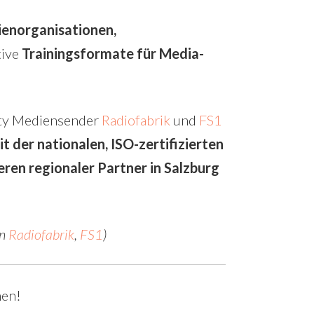
enorganisationen,
tive
Trainingsformate für Media-
y Mediensender
Radiofabrik
und
FS1
it der nationalen, ISO-zertifizierten
eren regionaler Partner in Salzburg
en
Radiofabrik
,
FS1
)
nen!