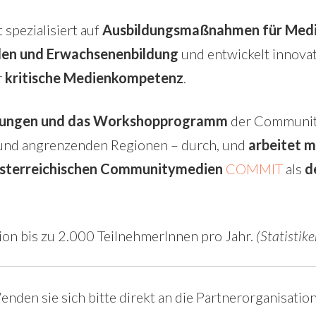
st spezialisiert auf
Ausbildungsmaßnahmen für Medi
len und Erwachsenenbildung
und entwickelt innova
r
kritische Medienkompetenz
.
dungen und das Workshopprogramm
der Communit
– und angrenzenden Regionen – durch, und
arbeitet m
österreichischen Communitymedien
COMMIT
als
d
tion bis zu 2.000 TeilnehmerInnen pro Jahr.
(Statistik
nden sie sich bitte direkt an die Partnerorganisatio